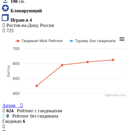
198
см.
Блокирующий
Играю в 4
Ростов-на-Дону, Россия
725
Гандикап Мой Рейтинг
Турнир без гандикапа
700
600
Баллы
500
400
Highcharts.com
Архив
624
Рейтинг с гандикапом
0
Рейтинг без гандикапа
Гандикап
6