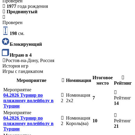
Проверен
1977
года рождения
Продвинутый
Проверен
198
см.
Блокирующий
Играю в 4
Ростов-на-Дону, Россия
История игр
Игры с гандикапом
Итоговое
Мероприятие
Номинация
место
Рейтинг
Мероприятие
04.2026 Турнир по
Номинация
7
Рейтинг
пляжному волейболу в
2
2х2
14
Турции
Мероприятие
04.2026 Турнир по
Номинация
10
Рейтинг
пляжному волейболу в
2
Король(ва)
21
Турции