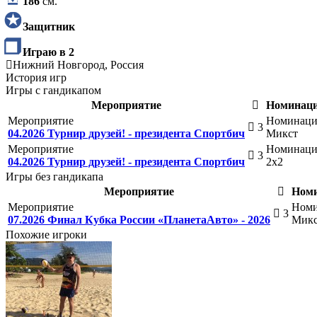
186
см.
Защитник
Играю в 2
Нижний Новгород, Россия
История игр
Игры с гандикапом
Мероприятие
Номинац
Мероприятие
Номинаци
3
04.2026 Турнир друзей! - президента Спортбич
Микст
Мероприятие
Номинаци
3
04.2026 Турнир друзей! - президента Спортбич
2х2
Игры без гандикапа
Мероприятие
Ном
Мероприятие
Номи
3
07.2026 Финал Кубка России «ПланетаАвто» - 2026
Микс
Похожие игроки